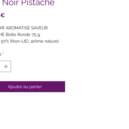
 Noir Pistache
Prix
 €
IR AROMATISÉ SAVEUR
HE Boîte Ronde 75 g
r 97% (Non-UE), arôme naturel
e) 3%.
ossibles de fruits à coque, lait,
é
*
, moutarde.
Ajouter au panier