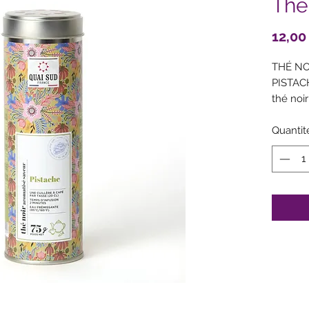
Thé
12,00
THÉ NO
PISTAC
thé noi
(pistach
Traces p
Quantit
sésame