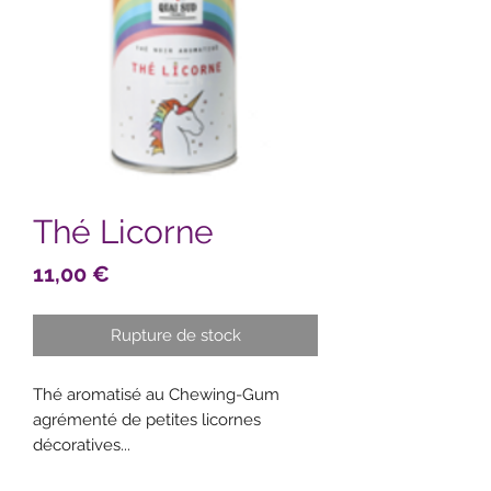
Thé Licorne
Prix
11,00 €
Rupture de stock
Thé aromatisé au Chewing-Gum
agrémenté de petites licornes
décoratives...
Un thé so girly...