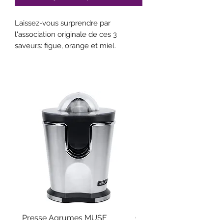
Laissez-vous surprendre par
l'association originale de ces 3
saveurs: figue, orange et miel.
65 g
Ingrédients : thé noir de Chine, arôme
(figue) 5,8 %, arôme naturel
goût miel 5 %, zestes d'orange4,6 %,
arôme naturel d'orange 0,4 %.
Presse Agrumes MUSE
Coffret Cadeaux