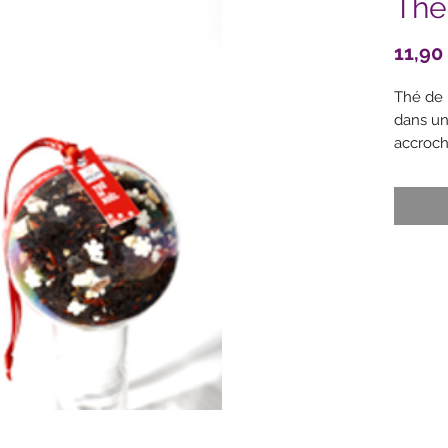
Thé
11,90
Thé de 
dans un
accroch
60 g
Ingrédie
sucrés 
riz, beu
gomme 
écorces
cannelle
cartham