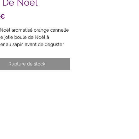
 De Noël
Prix
 €
Noël aromatisé orange cannelle
e jolie boule de Noël à
er au sapin avant de déguster.
Rupture de stock
nts : thé noir de Chine, décors
flocons de neige (sucre, farine de
rre de cacao, épaississant :
adragante, arôme), orange
 8,4 %, arômes naturels de
 3,7 % et d'orange 3,7 %,
e.