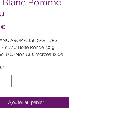
 Blanc Pomme
u
Prix
 €
ANC AROMATISÉ SAVEURS
- YUZU Boîte Ronde 30 g
nc 82% (Non UE), morceaux de
10%), arôme naturel (yuzu) 5%,
naturel de pomme 3%.
é
*
ossibles de fruits à coque, lait,
, moutarde.
Ajouter au panier