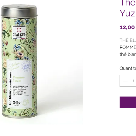
Thé
Yuz
12,00
THÉ BL
POMME 
thé bla
pomme (
arôme 
Quantit
Traces p
sésame