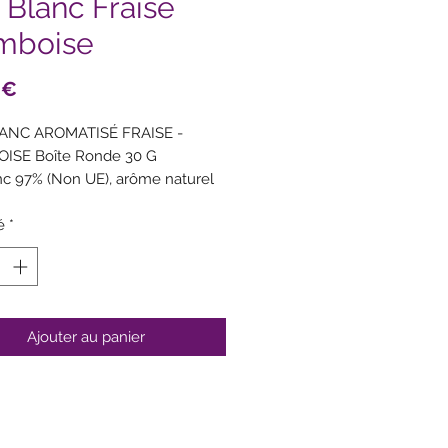
 Blanc Fraise
mboise
Prix
 €
ANC AROMATISÉ FRAISE -
ISE Boîte Ronde 30 G
nc 97% (Non UE), arôme naturel
 1,5%, arôme (framboise) 1,5%.
ossibles de fruits à coque, lait,
é
*
, moutarde.
Ajouter au panier