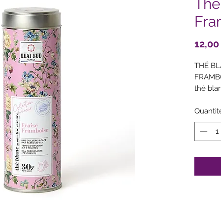
Thé
Fra
12,00
THÉ BL
FRAMBO
thé bla
(fraise)
Traces p
Quantit
sésame