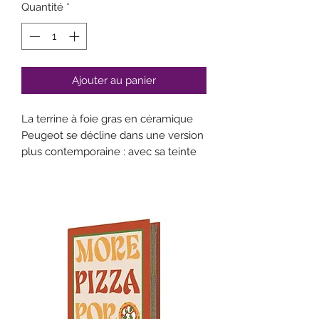
Quantité
*
Ajouter au panier
La terrine à foie gras en céramique
Peugeot se décline dans une version
plus contemporaine : avec sa teinte
ardoise satiné, elle s'intégrera
parfaitement aux tables les plus
actuelles. La céramique permettra
une cuisson douce et homogène de
vos terrines, pâtés ou foie gras
maison, sa presse retirera facilement
la graisse superflue de vos foie gras
et son couvercle conservera au frais
ou servira de support de présentation
à table, selon vos envies du moment