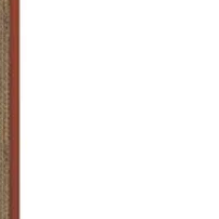
ions
220.0
r (mm)