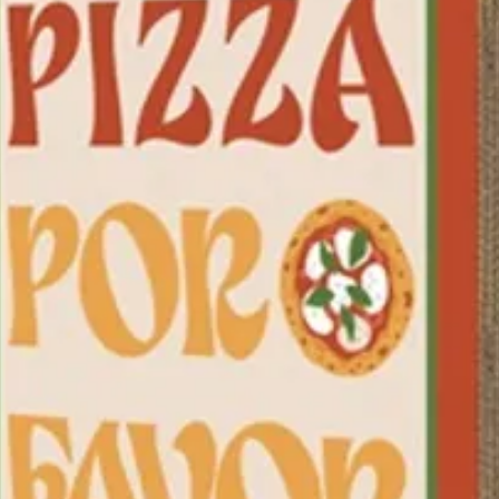
Dimens
longeu