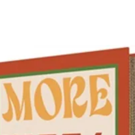
elles s
grâce a
viandes
croquan
pratiqu
PANDO
Caractér
Couleu
Matière
Matière
principa
Lavable
vaissell
Dimens
hauteu
Dimens
largeur