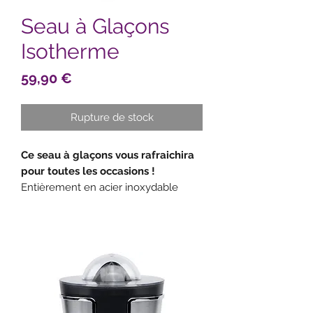
Seau à Glaçons
Isotherme
Prix
59,90 €
Rupture de stock
Ce seau à glaçons vous rafraichira
pour toutes les occasions !
Entièrement en acier inoxydable
résistant à la corrosion
Double paroi pour une meilleure
conservation du froid
Dispose d'une anse pour un transport
facile et pratique
Parfait pour vos apéritifs, pique-
niques ou déjeuners