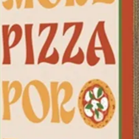
qui 
Idéal
pour 
Fabri
erg