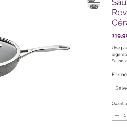
Sau
Rev
Cér
119,9
Une plu
légèret
Salina,
votre c
CERAFO
Form
générat
ultra-so
Séle
durable
revêtem
Quantit
proprié
impress
facilem
ajout m