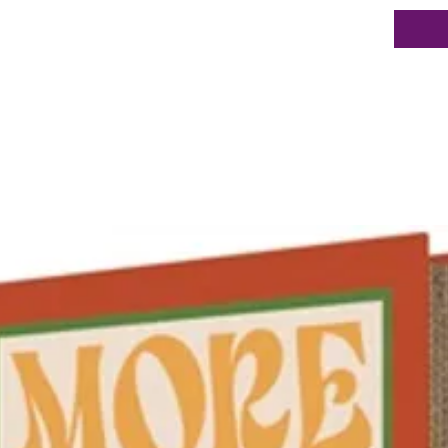
D’autan
alumini
transme
uniform
inoxyda
garanti
sûre. M
*Selon 
interne
revête
Rev
TITAN
dura
revê
Fabr
Répa
chal
Poig
inox