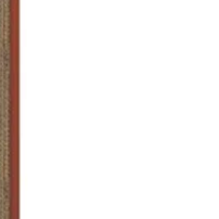
passe au four
 pour la préparation de plats
toute la famille
qué en Italie, design
onomique