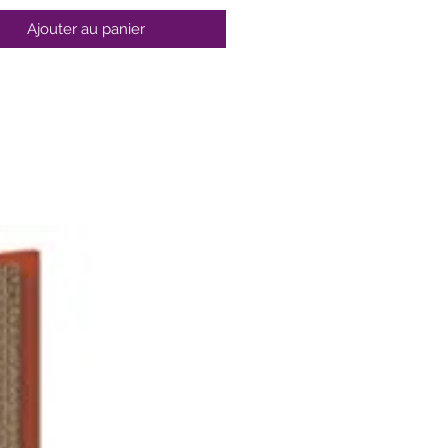
t plus que le corps massif en
Ajouter au panier
um avec fond radiant innovant
t la chaleur de manière
e. La poignée en acier
ble avec fonction Stay Cool
t une prise en main agréable et
olto bene!
le protocole de test antiadhésif
 no. 06/2024 pour les
ments céramiques BALLARINI
êtement céramique CERAFORCE
IUM : jusqu’à 5 fois plus
bles que nos précédents
tements céramiques*
iqué sans PFAS ni PFOA
rtition rapide et uniforme de la
eur grâce au fond radiant
née ergonomique en acier
ydable avec fonction Stay Cool