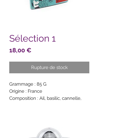
Sélection 1
Prix
18,00 €
Rupture de stock
Grammage : 85 G
Origine : France
Composition : Ail, basilic, cannelle,
coriandre, cumin, curry, herbes de
Provence, muscade, paprika doux,
thym.
Recette : Crumble pomme –
noisette, Rillettes de saumon fumé,