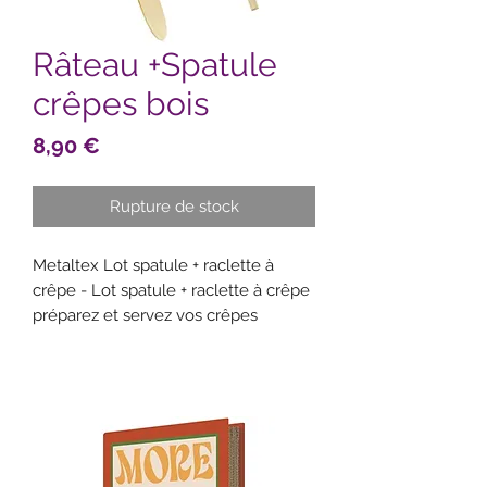
Râteau +Spatule
crêpes bois
Prix
8,90 €
Rupture de stock
Metaltex Lot spatule + raclette à
crêpe - Lot spatule + raclette à crêpe
préparez et servez vos crêpes
facilement !
un râteau pour étaler la pâte à crêpe
en début de cuisson et une spatule
pour retourner la crêpe et la retirer
de la crêpière en fin de cuisson
- lot spatule + raclette à crêpe.