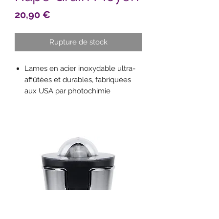
Prix
20,90 €
Rupture de stock
Lames en acier inoxydable ultra-
affûtées et durables, fabriquées
aux USA par photochimie
Manche soft touch ergonomique
et confortable
Les aliments sont coupés
précisément, sans être
déchiquetés ni écrasés
Râpez sans effort pour un meilleur
résultat
Pieds en caoutchouc
antidérapants pour plus de
stabilité