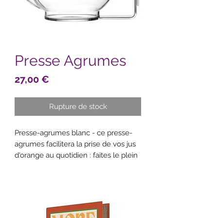
Presse Agrumes
Prix
27,00 €
Rupture de stock
Presse-agrumes blanc - ce presse-
agrumes facilitera la prise de vos jus
d'orange au quotidien : faites le plein
de vitamines chaque matin ! - facile
et pratique à utiliser avec sa large
poignée pour une manipulation aisée
et sûre - bol pour recueillir le jus et le
servir proprement grâce à son bec