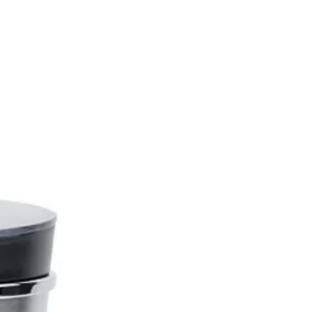
ntable pour un nettoyage
e