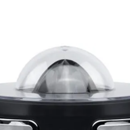
Démo
facil