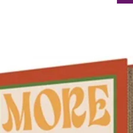
pompe m
pouces)
fraîche
préféré
ergonom
utilisat
minimum
bouteil
avec ce
- Produi