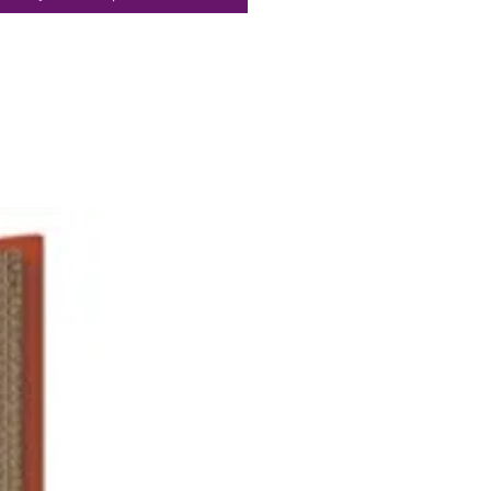
anuelle de 14 cm (5,50
 vous permet de prolonger la
ur et les arômes de vos vins
es. Son design élégant et
ique vous garantit une
ion facile et efficace avec un
 d'effort. Profitez de vos
les ouvertes plus longtemps
tte pompe à vide.
t garanti 5 ans