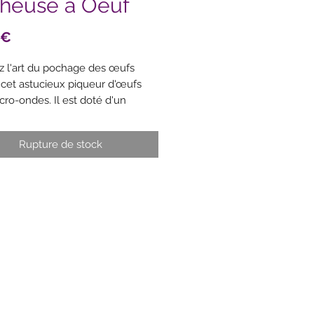
heuse à Oeuf
Prix
 €
ez l'art du pochage des œufs
 cet astucieux piqueur d'œufs
cro-ondes. Il est doté d'un
le anti-éclaboussures et d'un
ir pour s'assurer que vos œufs
Rupture de stock
faits à chaque fois.
œufs pochés parfaits en
ques minutes
s pochés à l'eau pour un goût et
texture classiques
ver et vider la passoire pour
iter le service
ercle anti-éclaboussures
ructions de cuisson complètes
uses