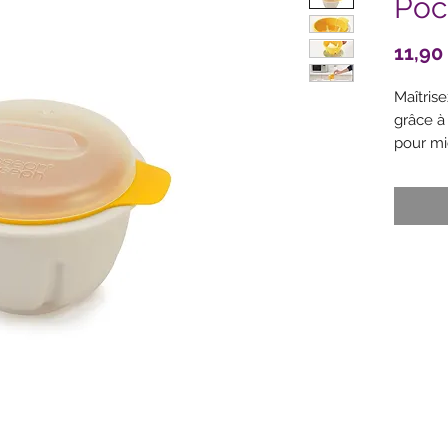
Poc
11,90
Maîtris
grâce à
pour mi
couverc
égoutto
sont par
Des 
quel
Oeuf
une 
Soule
facil
Couv
Inst
incl