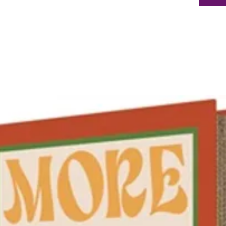
époxy r
tempéra
Courbur
préhens
facilitée
Ne pas c
Eviter 
utiliser
l’ustensi
Entretie
exclusi
Tous fe