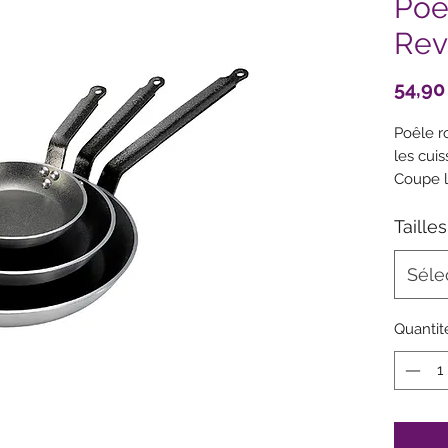
Poê
Rev
54,90
Poêle r
les cuis
Coupe l
facilem
Alumini
Tailles
(5mm) :
résista
Séle
Fond ra
ferritiq
Quantit
Revête
de 5 co
professi
conçu p
Queue f