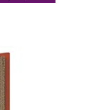
ésistant aux hautes
tures.
e à la française de la queue :
ion simple ; manipulation
.
hauffer à vide ni surchauffer.
les chocs thermiques. Ne pas
 d’objets métalliques dans
le.
n : lavage à la main
vement, éponge non-abrasive.
ux dont induction.