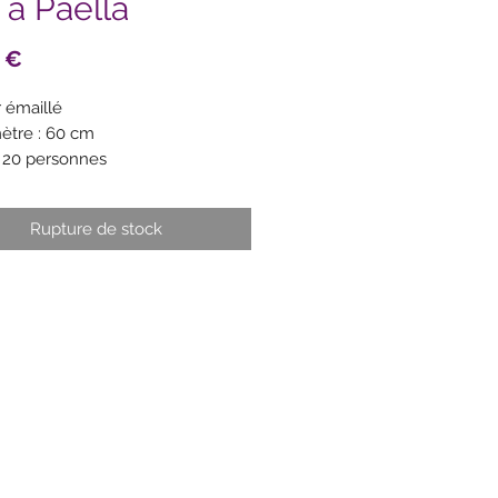
 à Paëlla
Prix
 €
r émaillé
ètre : 60 cm
 20 personnes
ses
atible gaz
Rupture de stock