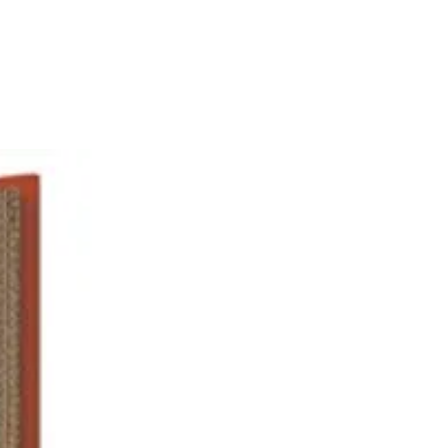
nnelle : revêtement PTFE garanti
OA pour un décollement facile
sseries, sans cassure ni
e ; une protection de l’acier
’oxydation ; un entretien
.
traditionnelle au four (220°C
Ne pas mettre au micro-onde. Ne
iser d’objets métalliques.
n : lavage classique à la main
 non-abrasive). Ne passe pas au
sselle.