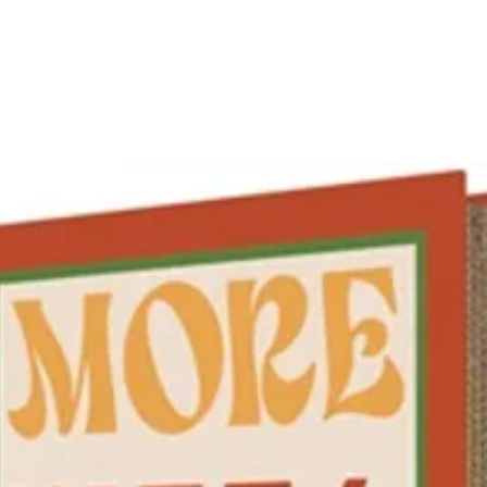
fonctio
sans PF
des pâti
déchirur
contre l
simplifié
Cuisson 
max.). 
pas util
Entretie
(éponge
lave-vai