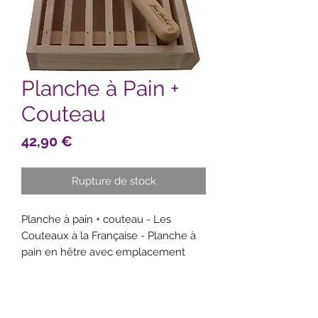
Planche à Pain +
Couteau
Prix
42,90 €
Rupture de stock
Planche à pain + couteau - Les
Couteaux à la Française - Planche à
pain en hêtre avec emplacement
pour couteau et couteau à pain -
Dimensions 33 x 21 cm - Lame inox
20 cm - Manche en hêtre naturel
impression laser - Grande surface de