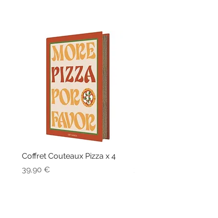
Coffret Couteaux Pizza x 4
Fouet Billes Silicone
Prix
Prix
39,90 €
32,90 €
03 54 02 75 29
-
lafeetoutbld@gmail.com