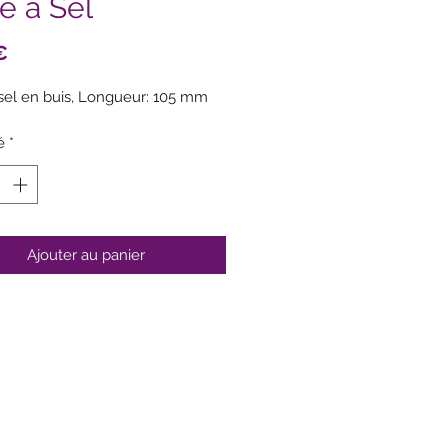
e à Sel
Prix
€
 sel en buis, Longueur: 105 mm
é
*
Ajouter au panier