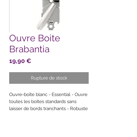
Ouvre Boite
Brabantia
Prix
19,90 €
Rupture de stock
Ouvre-boîte blanc - Essential - Ouvre
toutes les boîtes standards sans
laisser de bords tranchants - Robuste
: molette et poignée en plastique
solide - Finition en acier inoxydable
avec boucle d'accroche - Nettoyage
facile : passe au lave-vaisselle -