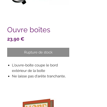
Ouvre boîtes
Prix
23,90 €
Rupture de stock
L'ouvre-boîte coupe le bord
extérieur de la boîte
Ne laisse pas d'arête tranchante,
donc aucun risque de blessure
Le couvercle peut être remis sur
la boîte
L'ouvre-bocal soulève légèrement
le couvercle et laisse entrer l'air 