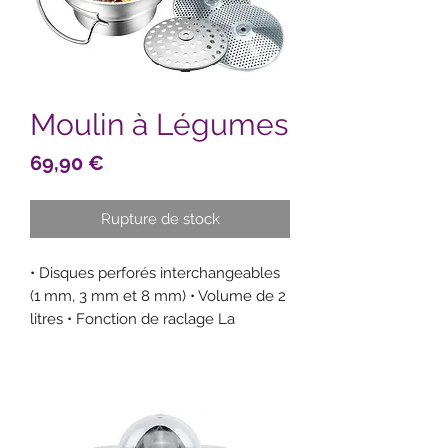
Moulin à Légumes
Prix
69,90 €
Rupture de stock
• Disques perforés interchangeables
(1 mm, 3 mm et 8 mm) • Volume de 2
litres • Fonction de raclage La
FLOTTE LOTTE® est un véritable
classique de la cuisine pour égoutter
et râper fruits et légumes !
Développé par GEFU et équipé d'une
fonction de raclage, il est le