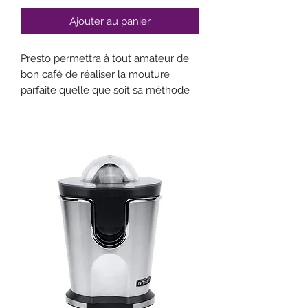
Ajouter au panier
Presto permettra à tout amateur de
bon café de réaliser la mouture
parfaite quelle que soit sa méthode
d'extraction. Qu'il apprécie l'expresso,
le filtre, le piston ou l'infusion à froid,
il pourra sélectionner la mouture
adéquate d'un seul geste. Avec une
illustration de chaque mode de
préparation directement sur la bague
de réglage de la mouture,
sélectionner la bonne mouture
n'aura jamais été aussi simple. La
mouture idéale peut être affinée en
fonction des goûts de chacun.
Son réglage de mouture d'une
extrême précision conçu pour une