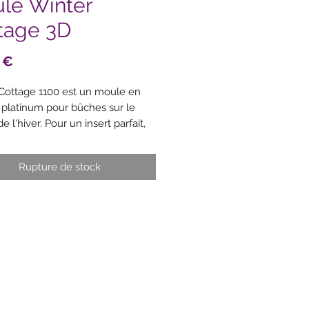
le Winter
tage 3D
Prix
 €
Cottage 1100 est un moule en
e platinum pour bûches sur le
 l'hiver. Pour un insert parfait,
 l'Insert Buche (20.404.13.0065).
5 h 75 mm
Rupture de stock
ristiques
ions
: 230x105 h 75 mm
e
: 1100 ml