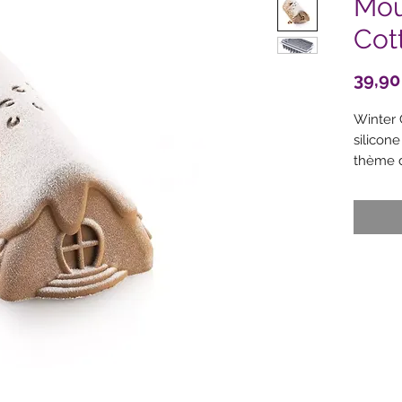
Mou
Cot
39,90
Winter 
silicon
thème de
utilisez
230x10
Caracté
Dimens
Volum