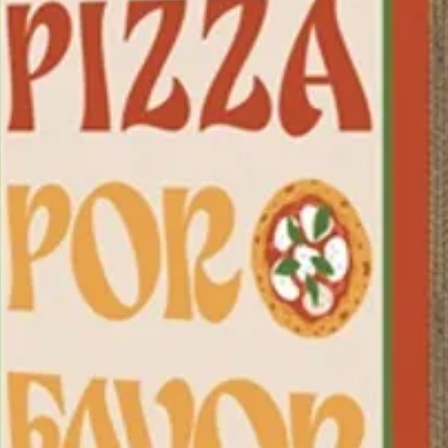
Matiè
Modè
Form
Dime
Cont
Poid
Rési
230
Compa
congé
Origi
Marq
Caracté
Matière 
Dimensi
Contenan
Type de
Forme 