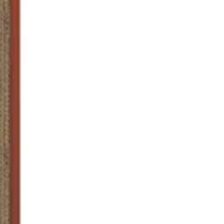
re : Silicone platinium
le : Tender
e : rond avec cœurs en relief
nsions : 19 x H 5,5 cm
enance : 1500 ml
s : 168 g
ste aux températures de -60°C à
°C
tible : réfrigérateur,
lateur, four, lave-vaisselle
ne : Italie
ue : Silikomart
ristiques
: Silicone
on : 19 cm
ce : 1,5 l
 fond : Fond Fixe
: Rond, Cœur