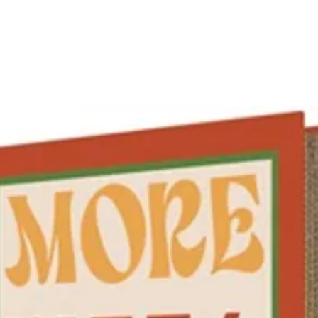
Le desi
silicon
apporte
créatio
à toute
réfrigér
se lave
Ce
moul
l’access
des des
de votr
Les + p
Desi
reli
Démo
Qual
Idéa
Caracté
Moul