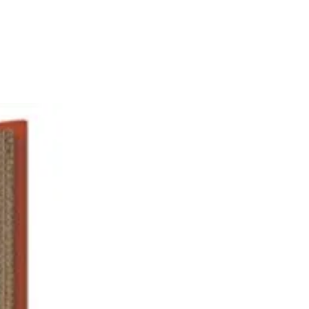
gn original, de ce
moule
e
orné de
cœurs
en relief,
 une touche romantique à vos
ns. Ce
moule Silikomart
s’adapte
s vos envies, que ce soit au
ateur, au congélateur, au four, et
 aisément au lave-vaisselle.
e à gâteau en silicone
est
oire parfait pour confectionner
serts qui feront battre le cœur
e bien-aimé(e).
roduit :
gn original avec cœurs en
ef
ulage facile
ité professionnelle
l pour la Saint-Valentin
ristiques du moule :
e en Silicone