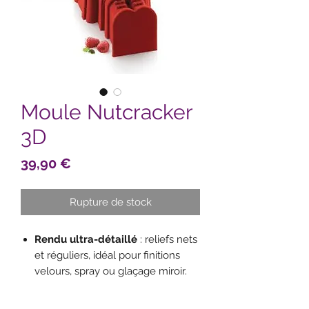
Moule Nutcracker
3D
Prix
39,90 €
Rupture de stock
Rendu ultra-détaillé
: reliefs nets
et réguliers, idéal pour finitions
velours, spray ou glaçage miroir.
Silicone platine pro
: flexible,
antiadhésif, démoulage