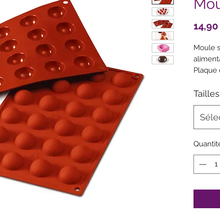
Mou
14,90
Moule s
aliment
Plaque 
injectée
Conform
Tailles
interna
destiné
Séle
Résista
utilisa
Quantit
cuisson
Mati
facil
Moule
inox
Mini : 