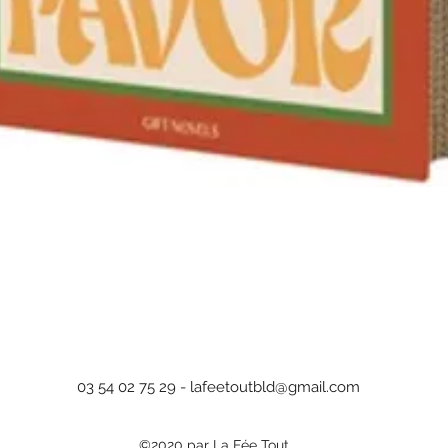
Aperçu rapide
03 54 02 75 29 -
lafeetoutbld@gmail.com
©2020 par La Fée Tout