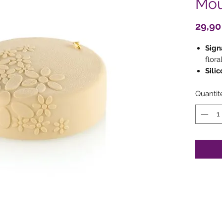
Mou
29,90
Sign
flora
Sili
démo
Quantit
Poly
de g
au fo
Fiab
cons
cong
Caracté
Dime
Vol
Maté
cont
Temp