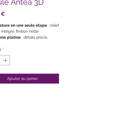
le Antea 3D
Prix
 €
ature en une seule étape
: relief
l intégré, finition nette.
cone platine
: détails précis,
ulage très propre.
é
valent
*
: mousses, parfaits, inserts
elée, semifreddo, éléments cuits
ur.
ilité de production
: durée de
ervation parfaite après
Ajouter au panier
élation.
ristiques
nsions
: Ø
160 mm
×
H 60 mm
ume
:
1100 ml
riau
:
silicone platine
adapté au
act alimentaire
ératures
: env.
–60 °C à +230