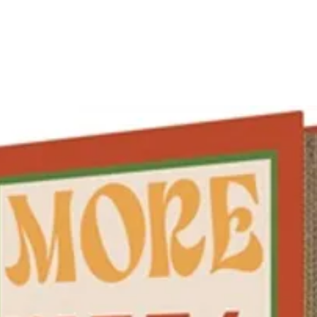
°C
(co
Entr
; évi
abras