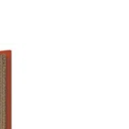
ngélation, surgélation, four)
etien
: compatible lave-vaisselle
ter les outils tranchants ou
ifs