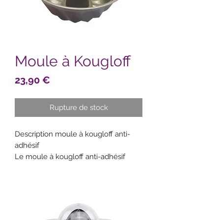
Moule à Kougloff
Prix
23,90 €
Rupture de stock
Description moule à kougloff anti-
adhésif
Le moule à kougloff anti-adhésif
vous permet de confectionner de
délicieux kougloff, gâteau traditionnel
alsacien.
Caractéristiques moule à kougloff
anti-adhésif