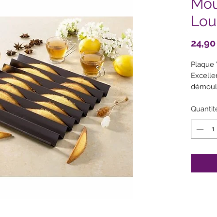
Mou
Lou
24,90
Plaque 
Excelle
démoula
délicie
nommés
Quantit
déguste
Très bo
revêtme
longévi
Sans P
Dime
cm