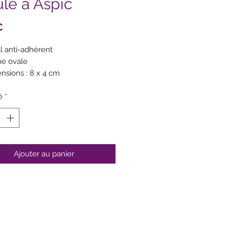
le à Aspic
Prix
€
l anti-adhérent
e ovale
nsions : 8 x 4 cm
it pour recevoir les oeufs en
é
e, aspics de légumes, terrines ou
*
sses
Ajouter au panier