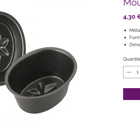
Mou
4,30 
Méta
Form
Dime
Parfa
Quantit
gelé
mou