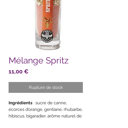
Mélange Spritz
Prix
11,00 €
Rupture de stock
Ingrédients
: sucre de canne,
écorces d’orange, gentiane, rhubarbe,
hibiscus, bigaradier, arôme naturel de
gentiane, colorant : E129. Peut avoir