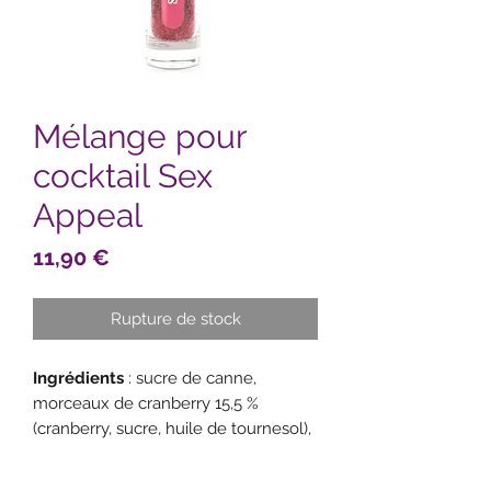
Mélange pour
cocktail Sex
Appeal
Prix
11,90 €
Rupture de stock
Ingrédients
: sucre de canne,
morceaux de cranberry 15,5 %
(cranberry, sucre, huile de tournesol),
noix de coco 11,6 %, décors sucrés
cœurs (sucre, farine de riz, beurre de