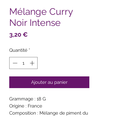
Mélange Curry
Noir Intense
Prix
3,20 €
Quantité
*
Ajouter au panier
Grammage : 18 G
Origine : France
Composition : Mélange de piment du
Mexique, cumin, graine de nigelle,
muscade, coriandre, girofle