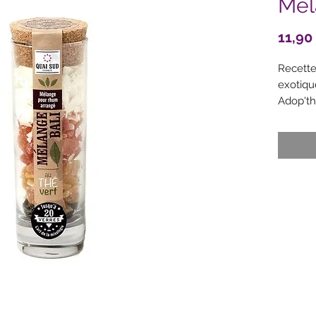
Mél
11,90
Recette 
exotique
Adop'th
90 g
Ingrédie
Verre c
(papaye
(mangue
(sulfite
Sachet 
sucre, 
sucre, a
de coco,