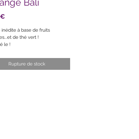
ange Bali
Prix
 €
inédite à base de fruits
s...et de thé vert !
é le !
Rupture de stock
nts :
ocktail : papaye de Thaïlande
, sucre, E223 (sulfite)), mangue
, sucre, acide citrique, E223
)), noix de coco , thé vert 4,2 %. .
: papaye de Thaïlande (papaye,
E223 (sulfite)), mangue (mangue,
cide citrique, E223 (sulfite)), noix
 thé vert 4,7 %.