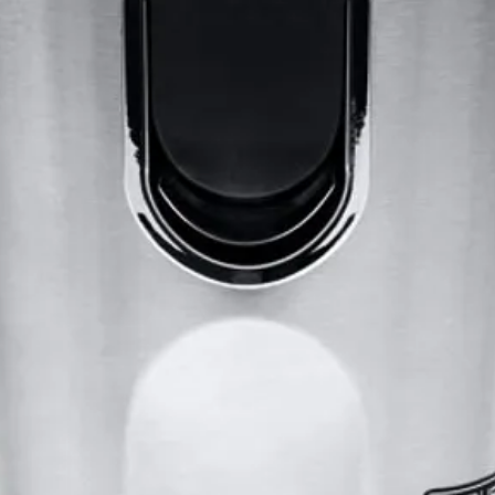
brunisse
satisfa
décongè
pain co
parfaite
pains h
croustil
l’intérie
Grâce à
pains s
réchauff
Grill
Régl
chau
unif
toas
4 un