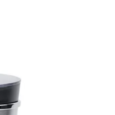
 les toasts dorés, la fonction
ft" les fait remonter
sivement et votre toaster
y dispose d'une remontée extra
e la tartine, qui permet de
er votre pain grillé - même les
ites tranches - sans vous brûler.
n thermostat 7 positions et ses 3
mmes automatiques, vous avez
x d'une tartine plus ou moins
selon votre souhait.
le aussi de bruler vos tartines
 la touche Stop pour interrompre
ge à tout moment. Le tiroir
-miettes, quant à lui, vous
 une utilisation en toute
é.
la fonction Réchauffage, il est
e de réchauffer ses toasts ou
s de pain ou bien de continuer le