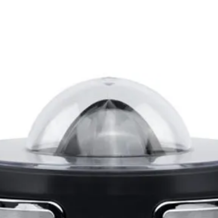
Une fois
"Soft-li
progres
Enfinig
haute d
récupér
plus pet
Avec so
progra
le choi
grillée 
Impossib
grâce à
le dora
ramasse
garantit
propret
Grâce à 
possibl
tranche