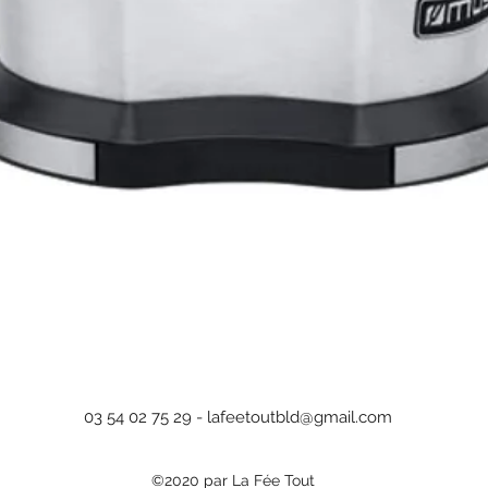
un b
côtés
3 pr
fonc
Réch
Remo
avec 
Fonc
auto
Aperçu rapide
toast
Grill
foug
servi
Rang
rang
03 54 02 75 29 -
lafeetoutbld@gmail.com
©2020 par La Fée Tout