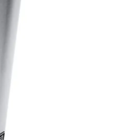
ment si le résultat n’est pas
isant. La fonction Décongélation
le doucement et grille votre
ngelé. Et la fonction Bagel est
 pour les petits pains ronds et les
amburger : bien centrés,
lants à l’extérieur et chauds à
ur
 son plateau amovible, 2 petits
upplémentaires peuvent être
és ou grillés.
e-pain 2 tranches courtes
age automatique de la durée de
ffe pour un brunissement
orme même avec plusieurs
ts
ités de chauffage séparées pour