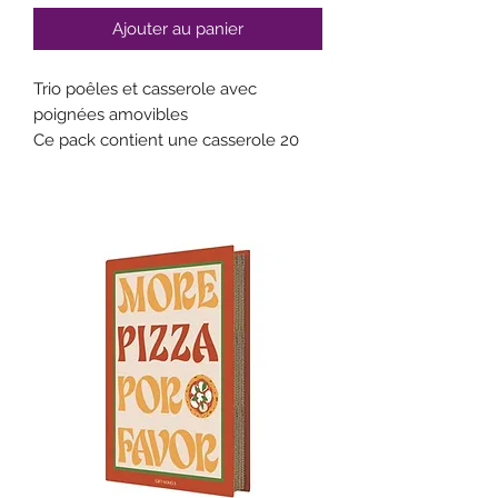
Ajouter au panier
Trio poêles et casserole avec
poignées amovibles
Ce pack contient une casserole 20
cm, une poêle 24 cm, une poêle 28
cm, 2 poignées amovibles et 2
feutrines de protection.
Légère
Revêtement anti-adhérent sans
PFAS ni PTFE
Compatible tous feux : induction,
gaz, vitro-céramique, électrique
Passe au four 240°C
Lave-vaisselle
Le trio est assorti aux couleurs de la