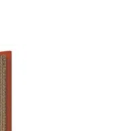
u ne reste coincée sous les verres
s bols
 pour planches à découper et
ts d'égouttement anti-rayures
ttoir à couverts amovible avec
e pour couteaux
tion en acier inoxydable avec
tement résistant aux traces de
t