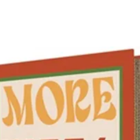
l'ea
et le
Rail
vole
Égou
fent
Fini
revê
doig