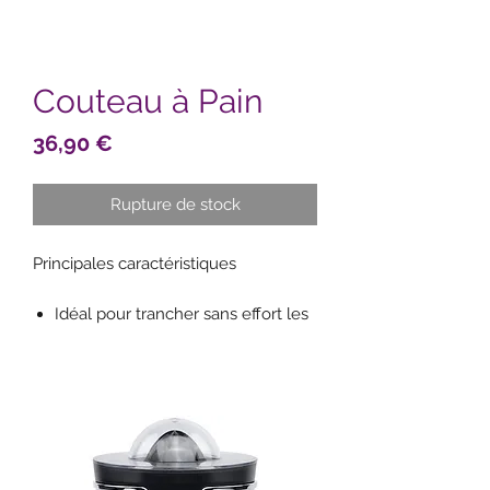
Couteau à Pain
Prix
36,90 €
Rupture de stock
Principales caractéristiques
Idéal pour trancher sans effort les
croûtes épaisses et les peaux
dures
Couteau à pain au tranchant
denté, fabriqué en Suisse
Lame au tranchant denté ultra-
aiguisé et manche ergonomique