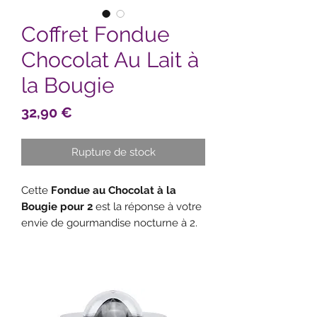
Coffret Fondue
Chocolat Au Lait à
la Bougie
Prix
32,90 €
Rupture de stock
Cette
Fondue au Chocolat à la
Bougie pour 2
est la réponse à votre
envie de gourmandise nocturne à 2.
Pratique et esthétique, l’appareil
utilise une bougie chauffe-plat pour
fondre le chocolat rapidement. Les
équipements peu encombrants se
rangent en toute discrétion dans un