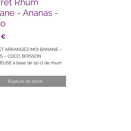
fret Rhum
ane - Ananas -
co
Prix
 €
ET ARRANGEZ-MOI BANANE –
 – COCO, BOISSON
EUSE à base de 50 cl de rhum
ïbes 30% vol. + 220 g de fruits.
contenant 1 bouteille + 2 verres
Rupture de stock
le