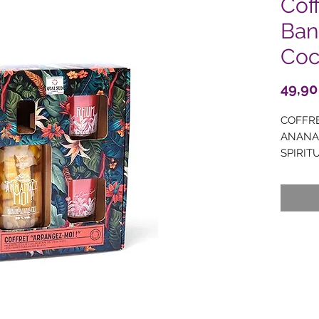
Cof
Ban
Co
49,90
COFFR
ANANAS
SPIRITU
des Cara
Coffret 
caravel