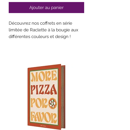
Ajouter au panier
Découvrez nos coffrets en série
limitée de Raclette à la bougie aux
différentes couleurs et design !
Avec la Raclette à la bougie Cookut,
tu peux cuire ta raclette simplement
à la bougie, aussi rapidement qu'avec
un appareil électrique.
Pas besoin d'électricité, les bougies
spéciales raclettes suffisent ! C'est
simple et ça te permet de pouvoir
emporter ou utiliser ta Raclette à la
bougie de partout.
En plus son look de raclette design
te permettra de recevoir tes convives
avec élégance.