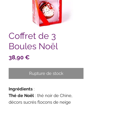
Coffret de 3
Boules Noël
Prix
38,90 €
Rupture de stock
Ingrédients
:
Thé de Noël
: thé noir de Chine,
décors sucrés flocons de neige
(sucre, farine de riz, beurre de cacao,
épaississant : gomme adragante,
arôme), orange écorces 8,4 %,
arômes naturels de cannelle 3,7 % et