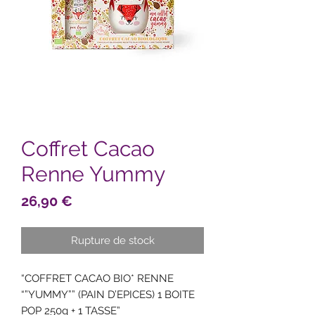
Coffret Cacao
Renne Yummy
Prix
26,90 €
Rupture de stock
“COFFRET CACAO BIO* RENNE
“”YUMMY”” (PAIN D’EPICES) 1 BOITE
POP 250g + 1 TASSE”