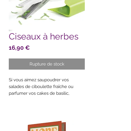
Ciseaux à herbes
Prix
16,90 €
Rupture de stock
Si vous aimez saupoudrer vos
salades de ciboulette fraîche ou
parfumer vos cakes de basilic,
investissez dans ces ciseaux à herbes
ambidextres. Avec leurs 5 lames en
inox haute-qualité, ils vous feront
gagner du temps et de l’énergie.
Quant aux petits trous que vous