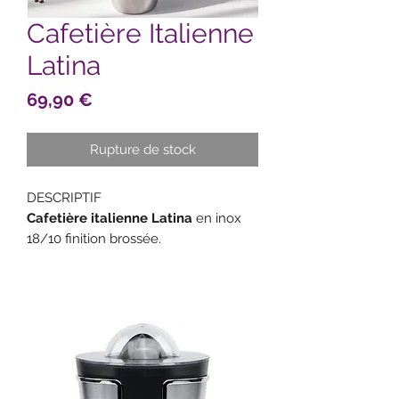
Cafetière Italienne
Latina
Prix
69,90 €
Rupture de stock
DESCRIPTIF
Cafetière italienne Latina
en inox
18/10 finition brossée.
Sélectionnée par CRISTEL.
L'indication du nombre de tasse
correspond à des tasses à expresso
de 6 cl.
Livrée avec une grille réductrice.
Disponible en 2 dimensions :
6 tasses